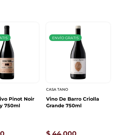
ATIS
ENVÍO GRATIS
CASA TANO
ivo Pinot Noir
Vino De Barro Criolla
ry 750ml
Grande 750ml
00
$
44.000