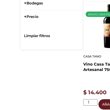
+
Bodegas
ENVÍO GRATIS
+
Precio
Limpiar filtros
CASA TANO
Vino Casa Ta
Artesanal 7
$
14.400
AÑA