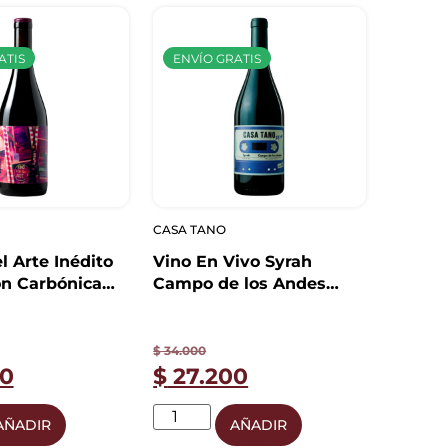
ATIS
ENVÍO GRATIS
CASA TANO
l Arte Inédito
Vino En Vivo Syrah
n Carbónica
Campo de los Andes
0ml
750ml
$
34.000
0
$
27.200
AÑADIR
AÑADIR