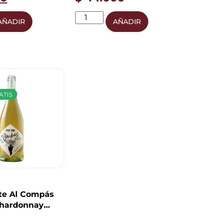
AÑADIR
AÑADIR
ATIS
e Al Compás
Chardonnay