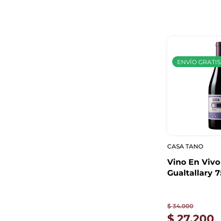
ENVÍO GRATIS
CASA TANO
Vino En Vivo
Gualtallary 
$
34.000
$
27.200