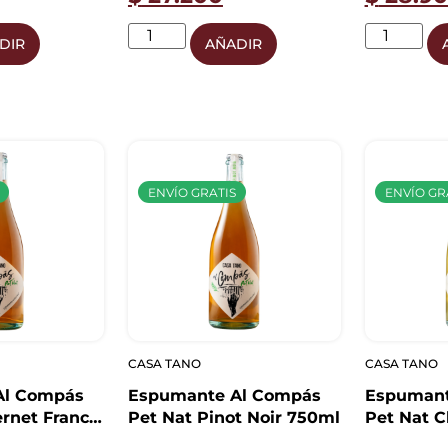
DIR
AÑADIR
ENVÍO GRATIS
ENVÍO GR
CASA TANO
CASA TANO
Al Compás
Espumante Al Compás
Espumant
rnet Franc
Pet Nat Pinot Noir 750ml
Pet Nat 
750ml