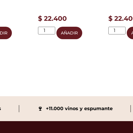
$
22.400
$
22.40
DIR
AÑADIR
🍷
+11.000 vinos y espumante