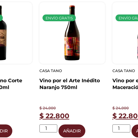
ENVÍO GRATIS
ENVÍO GR
CASA TANO
CASA TANO
no Corte
Vino por el Arte Inédito
Vino por e
50ml
Naranjo 750ml
Maceració
Syrah 75
$
24.000
$
24.000
$
22.800
$
22.80
DIR
AÑADIR