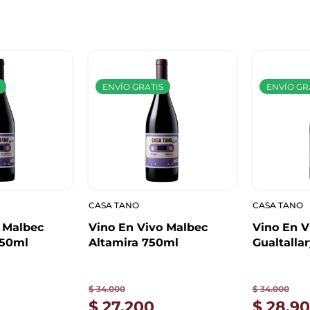
ENVÍO GRATIS
ENVÍO GR
CASA TANO
CASA TANO
 Malbec
Vino En Vivo Malbec
Vino En V
750ml
Altamira 750ml
Gualtalla
$
34.000
$
34.000
$
27.200
$
28.9