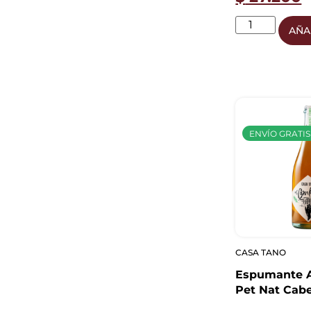
AÑA
ENVÍO GRATIS
CASA TANO
Espumante 
Pet Nat Cabe
750ml