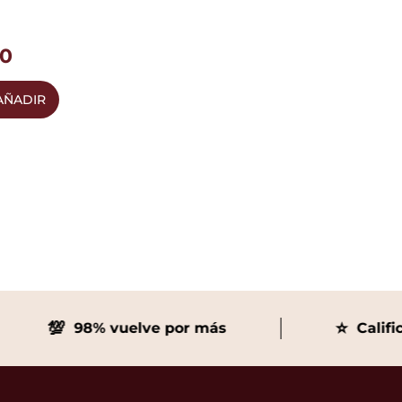
0
AÑADIR
💯
⭐
98% vuelve por más
Calificaci