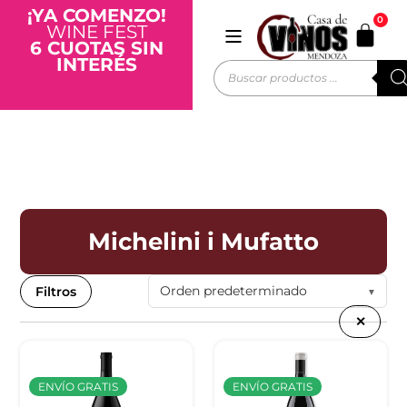
¡YA COMENZO!
0
WINE FEST
6 CUOTAS SIN
INTERÉS
Michelini i Mufatto
Filtros
✕
ENVÍO GRATIS
ENVÍO GRATIS