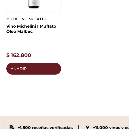
MICHELINI I MUFATTO
Vino Michelini I Muffato
Oleo Malbec
$
162.800
AÑADIR
📝
🍷
+1.800 reseñas verificadas
+11.000 vinos y e