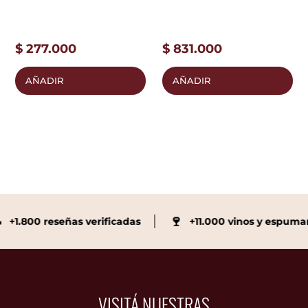
$
277.000
$
831.000
AÑADIR
AÑADIR
🍷
800 reseñas verificadas
+11.000 vinos y espumante
VISITÁ NUESTRAS