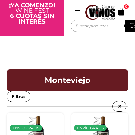
¡YA COMENZO!
0
WINE FEST
6 CUOTAS SIN
INTERÉS
Monteviejo
Filtros
✕
ENVÍO GRATIS
ENVÍO GRATIS