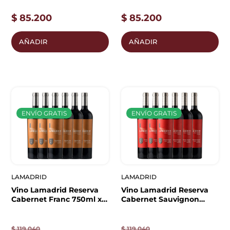
$
85.200
$
85.200
AÑADIR
AÑADIR
ENVÍO GRATIS
ENVÍO GRATIS
LAMADRID
LAMADRID
Vino Lamadrid Reserva
Vino Lamadrid Reserva
Cabernet Franc 750ml x6
Cabernet Sauvignon
| Caja Cerrada
750ml x6 | Caja Cerrada
$
119.040
$
119.040