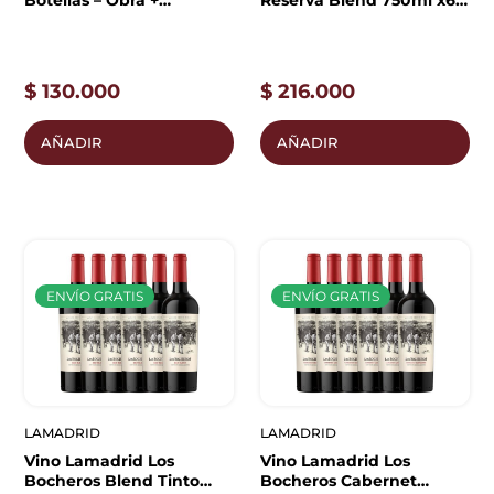
Botellas – Obra +
Reserva Blend 750ml x6
Emblema
unidades
$
130.000
$
216.000
AÑADIR
AÑADIR
ENVÍO GRATIS
ENVÍO GRATIS
LAMADRID
LAMADRID
Vino Lamadrid Los
Vino Lamadrid Los
Bocheros Blend Tinto
Bocheros Cabernet