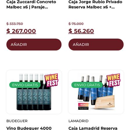
Caja Zuccardi Concreto
Caja Jorge Rubio Privado
Malbec x6 | Paraje
Reserva Malbec x6 +
Altamira
Billetera de Regalo
$
333.750
$
75.000
$
267.000
$
56.260
AÑADIR
AÑADIR
ENVÍO GRATIS
ENVÍO GRATIS
BUDEGUER
LAMADRID
Vino Budeguer 4000
Caja Lamadrid Reserva