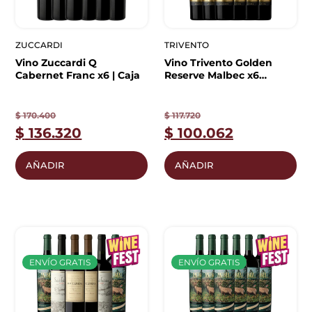
ZUCCARDI
TRIVENTO
Vino Zuccardi Q
Vino Trivento Golden
Cabernet Franc x6 | Caja
Reserve Malbec x6
unidades | Premium
$
170.400
$
117.720
$
136.320
$
100.062
AÑADIR
AÑADIR
ENVÍO GRATIS
ENVÍO GRATIS