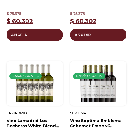
750ml x6 | Caja Cerrada
Sauvignon 750ml x6 |
Caja Cerrada
$
75.378
$
75.378
$
60.302
$
60.302
AÑADIR
AÑADIR
ENVÍO GRATIS
ENVÍO GRATIS
LAMADRID
SEPTIMA
Vino Lamadrid Los
Vino Septima Emblema
Bocheros White Blend
Cabernet Franc x6
750ml x6 | Caja Cerrada
unidades