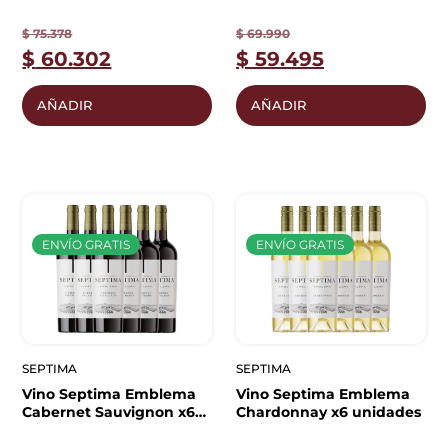
$
75.378
$
69.990
$
60.302
$
59.495
AÑADIR
AÑADIR
ENVÍO GRATIS
ENVÍO GRATIS
SEPTIMA
SEPTIMA
Vino Septima Emblema
Vino Septima Emblema
Cabernet Sauvignon x6
Chardonnay x6 unidades
unidades