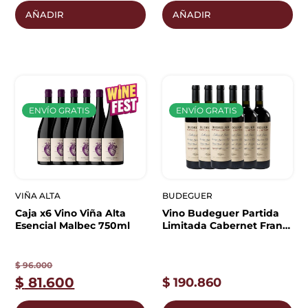
AÑADIR
AÑADIR
ENVÍO GRATIS
ENVÍO GRATIS
VIÑA ALTA
BUDEGUER
Caja x6 Vino Viña Alta
Vino Budeguer Partida
Esencial Malbec 750ml
Limitada Cabernet Franc
x6 | Caja Cerrada
$
96.000
$
81.600
$
190.860