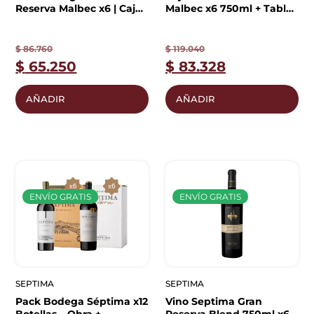
Reserva Malbec x6 | Caja
Malbec x6 750ml + Tabla
Cerrada
de Regalo
$
86.760
$
119.040
$
65.250
$
83.328
AÑADIR
AÑADIR
ENVÍO GRATIS
ENVÍO GRATIS
SEPTIMA
SEPTIMA
Pack Bodega Séptima x12
Vino Septima Gran