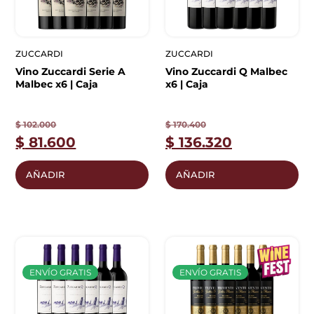
ZUCCARDI
ZUCCARDI
Vino Zuccardi Serie A
Vino Zuccardi Q Malbec
Malbec x6 | Caja
x6 | Caja
$
102.000
$
170.400
$
81.600
$
136.320
AÑADIR
AÑADIR
ENVÍO GRATIS
ENVÍO GRATIS