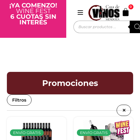
¡YA COMENZO!
0
WINE FEST
6 CUOTAS SIN
INTERÉS
Promociones
Filtros
✕
ENVÍO GRATIS
ENVÍO GRATIS