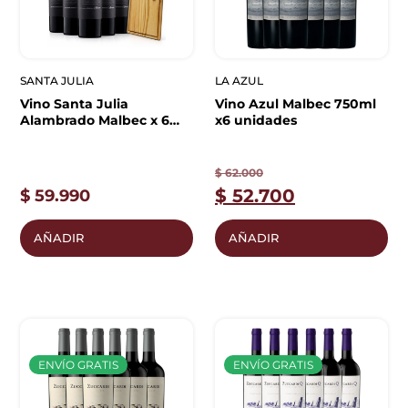
SANTA JULIA
LA AZUL
Vino Santa Julia
Vino Azul Malbec 750ml
Alambrado Malbec x 6
x6 unidades
unidades + Tabla de
Asado
$
62.000
$
52.700
$
59.990
AÑADIR
AÑADIR
ENVÍO GRATIS
ENVÍO GRATIS