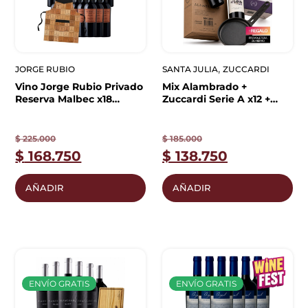
,
JORGE RUBIO
SANTA JULIA
ZUCCARDI
Vino Jorge Rubio Privado
Mix Alambrado +
Reserva Malbec x18
Zuccardi Serie A x12 +
unidades | ¡REGALO!
Provoletera de Regalo
Delantal de Cuero
$
225.000
$
185.000
$
168.750
$
138.750
AÑADIR
AÑADIR
ENVÍO GRATIS
ENVÍO GRATIS