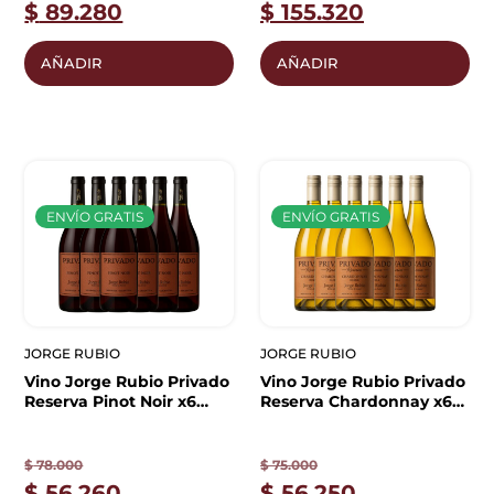
$
89.280
$
155.320
AÑADIR
AÑADIR
ENVÍO GRATIS
ENVÍO GRATIS
JORGE RUBIO
JORGE RUBIO
Vino Jorge Rubio Privado
Vino Jorge Rubio Privado
Reserva Pinot Noir x6
Reserva Chardonnay x6
unidades | Caja Cerrada
unidades | Caja Cerrada
$
78.000
$
75.000
$
56.260
$
56.250