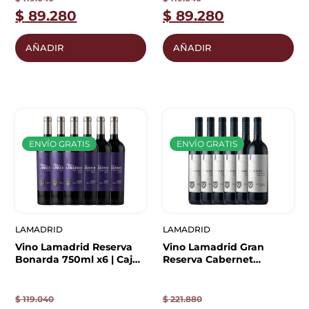
$
89.280
$
89.280
AÑADIR
AÑADIR
ENVÍO GRATIS
ENVÍO GRATIS
LAMADRID
LAMADRID
Vino Lamadrid Reserva
Vino Lamadrid Gran
Bonarda 750ml x6 | Caja
Reserva Cabernet
Cerrada
Sauvignon 750ml x6 |
Caja Cerrada
$
119.040
$
221.880