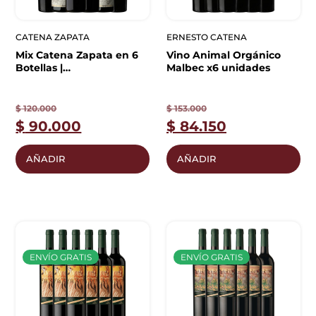
CATENA ZAPATA
ERNESTO CATENA
Mix Catena Zapata en 6
Vino Animal Orgánico
Botellas |
Malbec x6 unidades
Descubrimiento
$
120.000
$
153.000
$
90.000
$
84.150
AÑADIR
AÑADIR
ENVÍO GRATIS
ENVÍO GRATIS