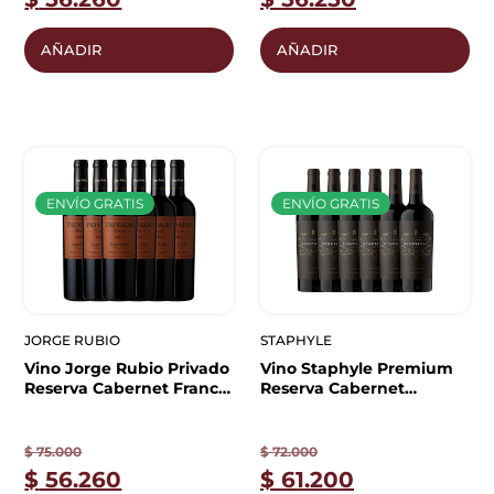
AÑADIR
AÑADIR
ENVÍO GRATIS
ENVÍO GRATIS
JORGE RUBIO
STAPHYLE
Vino Jorge Rubio Privado
Vino Staphyle Premium
Reserva Cabernet Franc
Reserva Cabernet
x6 unidades | Caja
Sauvignon x6 | Caja
Cerrada
Cerrada
$
75.000
$
72.000
$
56.260
$
61.200