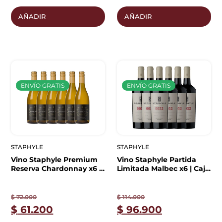
AÑADIR
AÑADIR
ENVÍO GRATIS
ENVÍO GRATIS
STAPHYLE
STAPHYLE
Vino Staphyle Premium
Vino Staphyle Partida
Reserva Chardonnay x6 |
Limitada Malbec x6 | Caja
Caja Cerrada
Cerrada
$
72.000
$
114.000
$
61.200
$
96.900