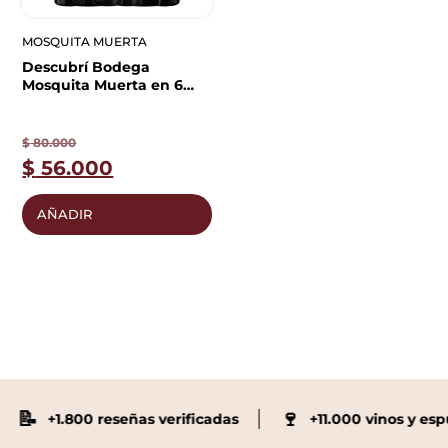
MOSQUITA MUERTA
Descubrí Bodega
Mosquita Muerta en 6
Botellas
$
80.000
$
56.000
AÑADIR
📝
🍷
+1.800 reseñas verificadas
+11.000 vinos y espu