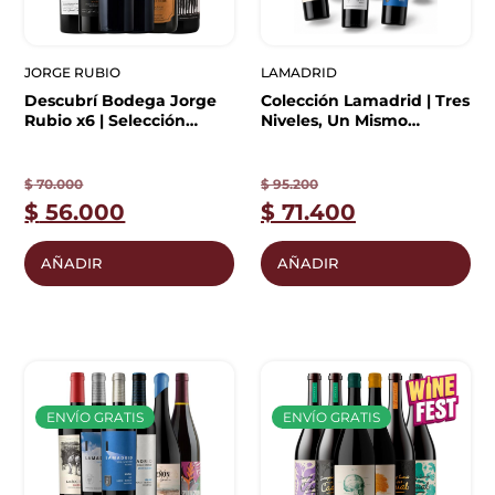
JORGE RUBIO
LAMADRID
Descubrí Bodega Jorge
Colección Lamadrid | Tres
Rubio x6 | Selección
Niveles, Un Mismo
Especial
Terruño
$
70.000
$
95.200
$
56.000
$
71.400
AÑADIR
AÑADIR
ENVÍO GRATIS
ENVÍO GRATIS