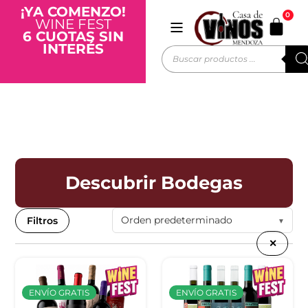
¡YA COMENZO!
0
WINE FEST
6 CUOTAS SIN
INTERÉS
Descubrir Bodegas
Filtros
✕
ENVÍO GRATIS
ENVÍO GRATIS