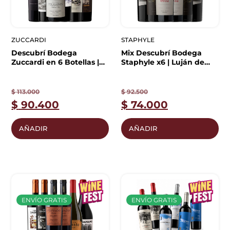
ZUCCARDI
STAPHYLE
Descubrí Bodega
Mix Descubrí Bodega
Zuccardi en 6 Botellas |
Staphyle x6 | Luján de
Selección
Cuyo
$
113.000
$
92.500
$
90.400
$
74.000
AÑADIR
AÑADIR
ENVÍO GRATIS
ENVÍO GRATIS