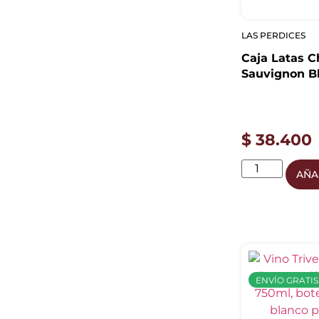
LAS PERDICES
Caja Latas 
Sauvignon Bl
269ml
$
38.400
AÑA
ENVÍO GRATIS