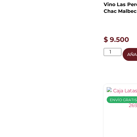
Vino Las Per
Chac Malbec
$
9.500
AÑA
ENVÍO GRATIS