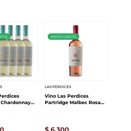
ATIS
ENVÍO GRATIS
S
LAS PERDICES
Perdices
Vino Las Perdices
e Chardonnay
Partridge Malbec Rosado
Dulce Natural
Dulce Natural 750ml
0
$
6.300