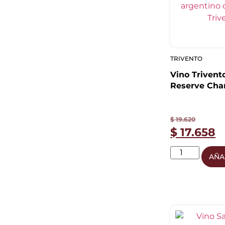
TRIVENTO
Vino Trivent
Reserve Cha
750ml | Pre
$
19.620
$
17.658
AÑA