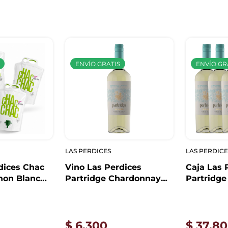
ENVÍO GRATIS
ENVÍO GR
LAS PERDICES
LAS PERDICE
dices Chac
Vino Las Perdices
Caja Las 
non Blanc
Partridge Chardonnay
Partridg
x4
Viognier Dulce Natural
Viognier 
750ml
x6
$
6.300
$
37.80