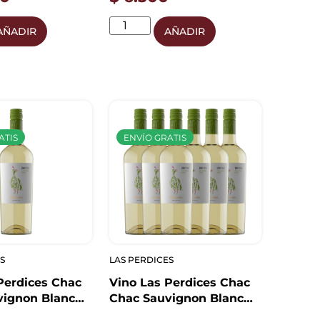
AÑADIR
AÑADIR
ATIS
ENVÍO GRATIS
S
LAS PERDICES
Perdices Chac
Vino Las Perdices Chac
vignon Blanc
Chac Sauvignon Blanc
x6