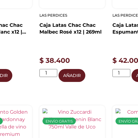
LAS PERDICES
LAS PERDICE
Chac Chac
Caja Latas Chac Chac
Caja Lata
anc x12 |
Malbec Rosé x12 | 269ml
Espumant
Natural x1
$
38.400
$
42.0
DIR
AÑADIR
ENVÍO GRATIS
ENVÍO GR