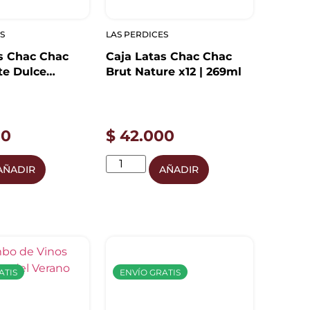
S
LAS PERDICES
s Chac Chac
Caja Latas Chac Chac
e Dulce
Brut Nature x12 | 269ml
2 | 269ml
00
$
42.000
AÑADIR
AÑADIR
ATIS
ENVÍO GRATIS