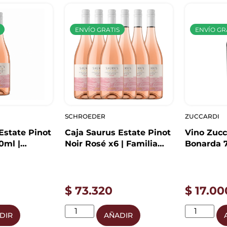
ENVÍO GRATIS
ENVÍO GR
SCHROEDER
ZUCCARDI
Estate Pinot
Caja Saurus Estate Pinot
Vino Zucc
0ml |
Noir Rosé x6 | Familia
Bonarda 7
oeder
Schroeder
Uco
$
73.320
$
17.00
DIR
AÑADIR