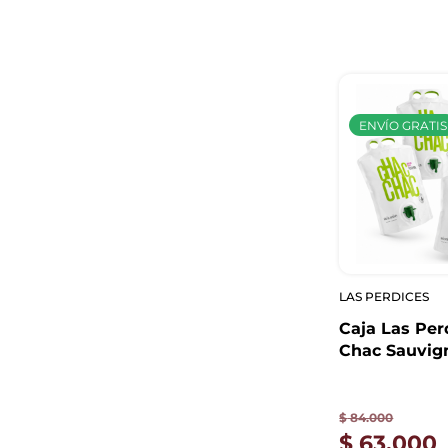
ENVÍO GRATIS
LAS PERDICES
Caja Las Per
Chac Sauvig
Pouch 2.25L 
$
84.000
$
63.000