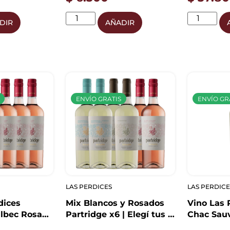
DIR
AÑADIR
ENVÍO GRATIS
ENVÍO GR
LAS PERDICES
LAS PERDICE
dices
Mix Blancos y Rosados
Vino Las 
albec Rosado
Partridge x6 | Elegí tus 6
Chac Sau
l x6
Botellas
750ml