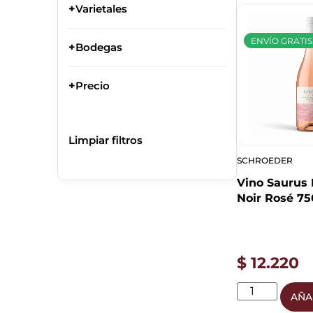
+
Varietales
ENVÍO GRATIS
+
Bodegas
+
Precio
Limpiar filtros
SCHROEDER
Vino Saurus 
Noir Rosé 75
Familia Schr
$
12.220
AÑA