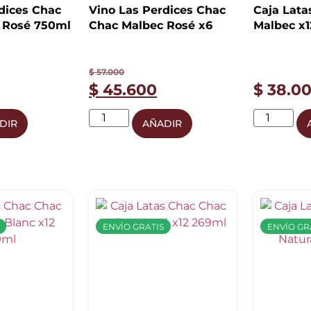
dices Chac
Vino Las Perdices Chac
Caja Lata
 Rosé 750ml
Chac Malbec Rosé x6
Malbec x1
$
57.000
$
45.600
$
38.0
DIR
AÑADIR
ENVÍO GRATIS
ENVÍO GR