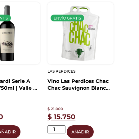
ATIS
ENVÍO GRATIS
LAS PERDICES
ardi Serie A
Vino Las Perdices Chac
50ml | Valle de
Chac Sauvignon Blanc
Pouch 2.25L
$
21.000
0
$
15.750
AÑADIR
AÑADIR