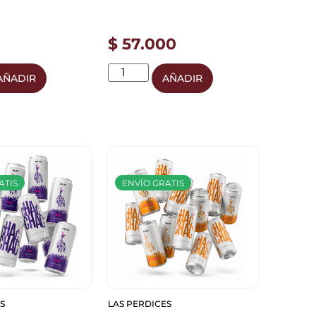
$
57.000
AÑADIR
AÑADIR
ATIS
ENVÍO GRATIS
S
LAS PERDICES