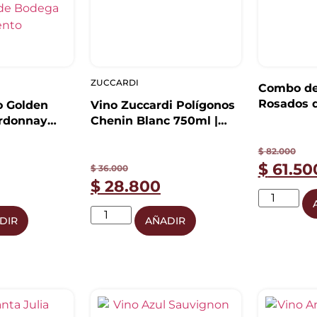
ZUCCARDI
Combo de
Rosados d
o Golden
Vino Zuccardi Polígonos
rdonnay
Chenin Blanc 750ml |
mium
Valle de Uco
$
82.000
$
61.50
$
36.000
$
28.800
DIR
AÑADIR