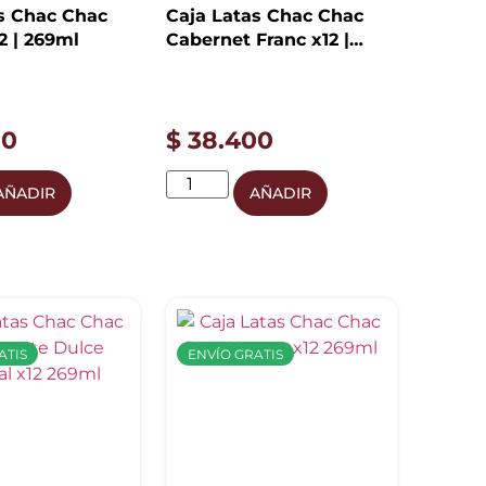
s Chac Chac
Caja Latas Chac Chac
2 | 269ml
Cabernet Franc x12 |
269ml
00
$
38.400
AÑADIR
AÑADIR
ATIS
ENVÍO GRATIS