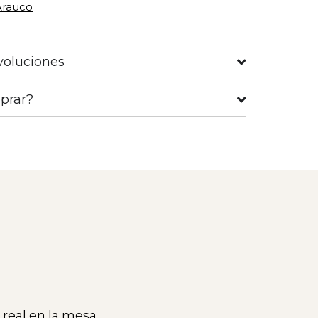
Arauco
voluciones
prar?
 real en la mesa.