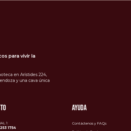
s para vivir la
oteca en Arístides 224,
endoza y una cava única
CTO
AYUDA
L 1:
Contáctenos y FAQs
1253 1754