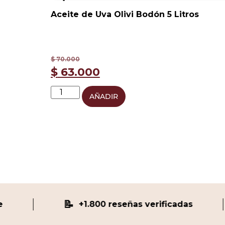
Aceite de Uva Olivi Bodón 5 Litros
$
70.000
$
63.000
AÑADIR
📝
+1.800 reseñas verificadas