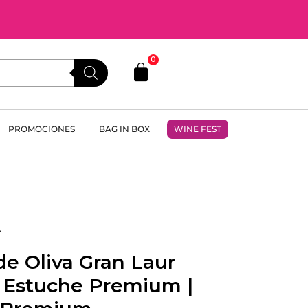
0
PROMOCIONES
BAG IN BOX
WINE FEST
A
de Oliva Gran Laur
 Estuche Premium |