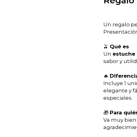
Regalo
Un regalo p
Presentación
🫒
Qué es
Un
estuche
sabor y utili
🔥
Diferenci
Incluye 1 un
elegante y fá
especiales.
🎁
Para quié
Va muy bien
agradecimien