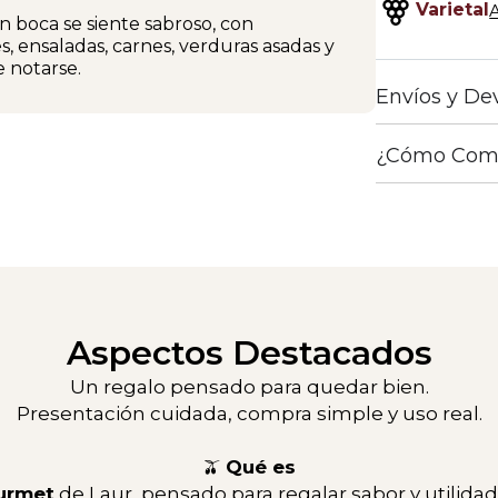
Varietal
En boca se siente sabroso, con
, ensaladas, carnes, verduras asadas y
e notarse.
Envíos y De
¿Cómo Com
Aspectos Destacados
Un regalo pensado para quedar bien.
Presentación cuidada, compra simple y uso real.
🫒
Qué es
urmet
de Laur, pensado para regalar sabor y utilidad