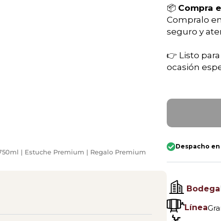
📦
Compra 
Compralo e
seguro y ate
👉 Listo par
ocasión espe
Despacho en
r 750ml | Estuche Premium | Regalo Premium
Bodega
Línea
Gra