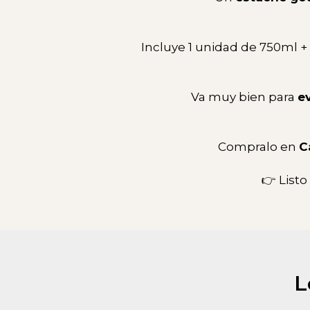
Incluye 1 unidad de 750ml + E
Va muy bien para
e
Compralo en
C
👉 Listo
L