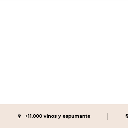
🍷
💯
+11.000 vinos y espumante
98