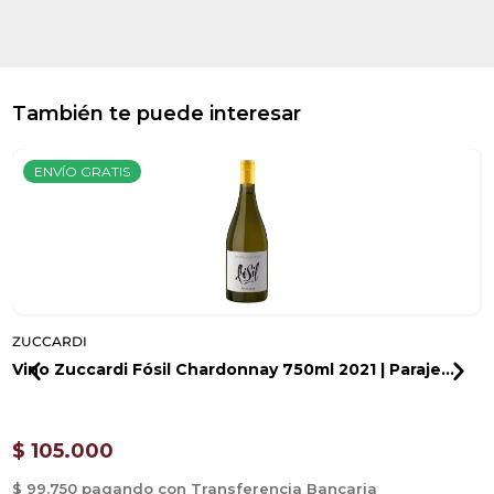
También te puede interesar
ENVÍO GRATIS
ZUCCARDI
Z
Vino Zuccardi Fósil Chardonnay 750ml 2021 | Paraje...
V
$
105.000
$ 99.750 pagando con Transferencia Bancaria
$