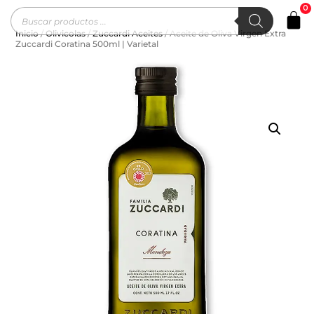
0
Inicio
/
Olivicolas
/
Zuccardi Aceites
/ Aceite de Oliva Virgen Extra
Zuccardi Coratina 500ml | Varietal