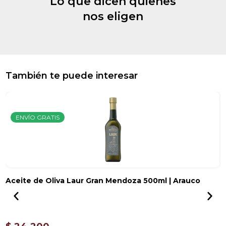
Lo que dicen quienes
nos eligen
También te puede interesar
ENVÍO GRATIS
Aceite de Oliva Laur Gran Mendoza 500ml | Arauco
A
$