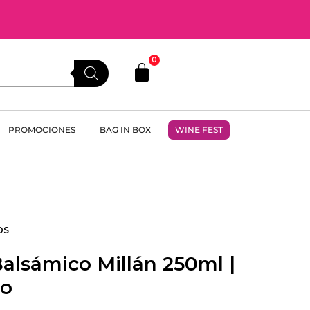
0
PROMOCIONES
BAG IN BOX
WINE FEST
OS
alsámico Millán 250ml |
o