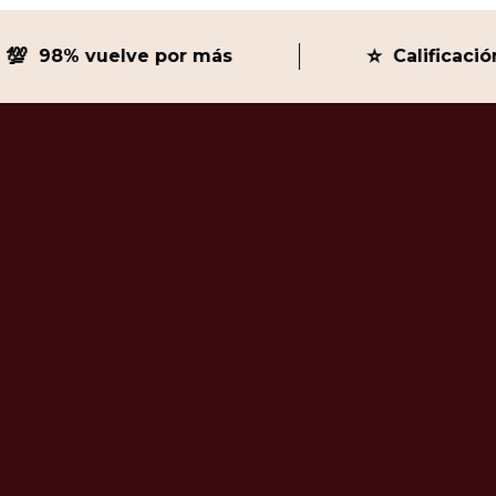
⭐
98% vuelve por más
Calificación 5 e