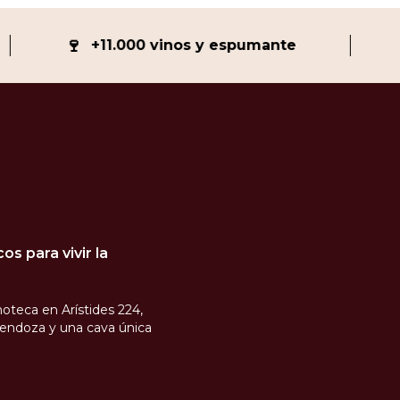
🍷
💯
+11.000 vinos y espumante
s para vivir la
oteca en Arístides 224,
endoza y una cava única