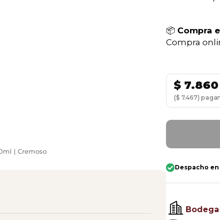
📦
Compra 
Compra onlin
$
7.860
($ 7.467) paga
50ml | Cremoso
Despacho en
Bodega