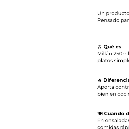
Un producto c
Pensado par
🫒
Qué es
Millán 250ml
platos simple
🔥
Diferenci
Aporta contr
bien en cocin
🍽
Cuándo di
En ensaladas
comidas rápi