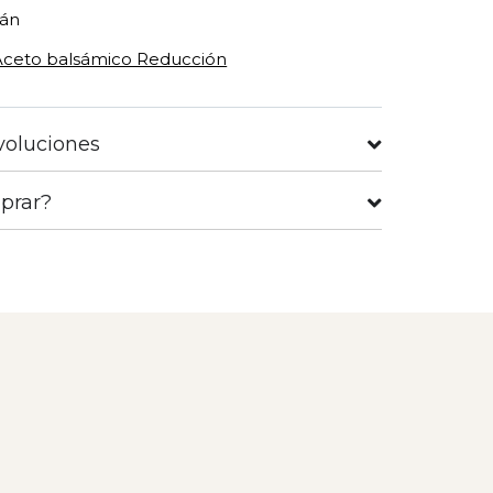
lán
Aceto balsámico Reducción
voluciones
prar?