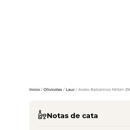
Inicio
/
Olivicolas
/
Laur
/ Aceto Balsámico Millán 2
Notas de cata