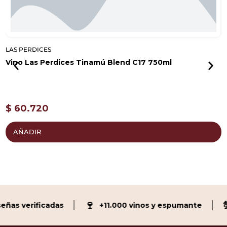
LAS PERDICES
L
Vino Las Perdices Tinamú Blend C17 750ml
V
$
60.720
AÑADIR
🍷
💯
as verificadas
+11.000 vinos y espumante