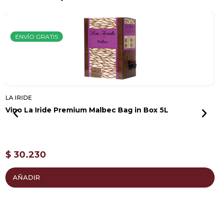
ENVÍO GRATIS
LA IRIDE
L
Vino La Iride Premium Malbec Bag in Box 5L
V
$
30.230
AÑADIR