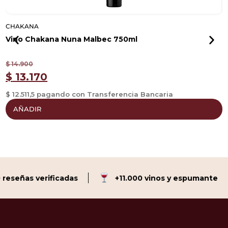
CHAKANA
C
Vino Chakana Nuna Malbec 750ml
V
$
14.900
$
$
13.170
$ 12.511,5 pagando con Transferencia Bancaria
$
AÑADIR
señas verificadas
+11.000 vinos y espumante