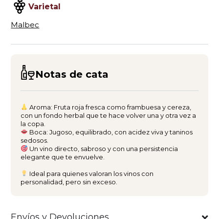
Varietal
Un terroir que se siente en cada copa y una
Malbec
historia que podés contar mientras lo compartís.
Notas de cata
Aroma: Fruta roja fresca como frambuesa y cereza,
con un fondo herbal que te hace volver una y otra vez a
la copa.
Boca: Jugoso, equilibrado, con acidez viva y taninos
sedosos.
Un vino directo, sabroso y con una persistencia
elegante que te envuelve.
Ideal para quienes valoran los vinos con
personalidad, pero sin exceso.
Envíos y Devoluciones