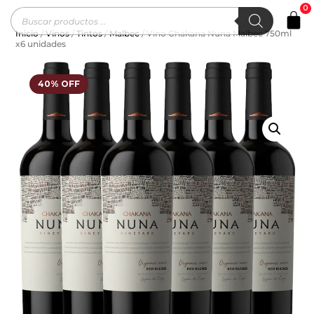
0
Inicio
/
Vinos
/
Tintos
/
Malbec
/ Vino Chakana Nuna Malbec 750ml
x6 unidades
40% OFF