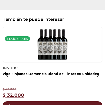
También te puede interesar
ENVÍO GRATIS
TRIVENTO
T
Vino Finjamos Demencia Blend de Tintas x6 unidades
V
$
40.000
$
$
32.000