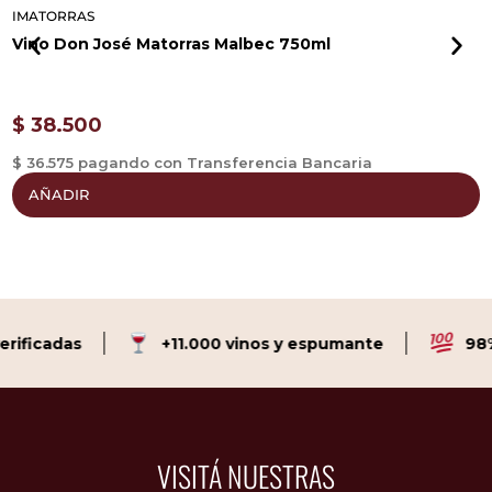
IMATORRAS
I
Vino Don José Matorras Malbec 750ml
V
$
38.500
$ 36.575 pagando con Transferencia Bancaria
$
AÑADIR
ificadas
+11.000 vinos y espumante
98% 
VISITÁ NUESTRAS