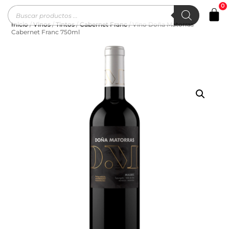
0
Inicio
/
Vinos
/
Tintos
/
Cabernet Franc
/ Vino Doña Matorras
Cabernet Franc 750ml