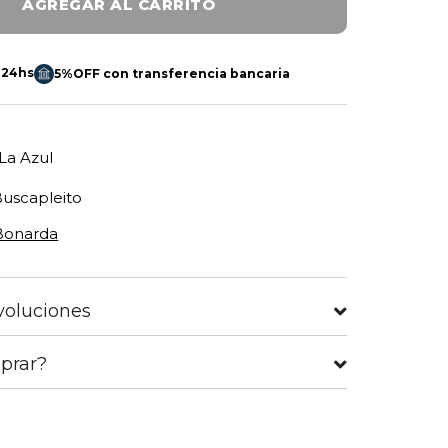
AGREGAR AL CARRITO
 24hs
5%OFF con transferencia bancaria
La Azul
Buscapleito
Bonarda
voluciones
prar?