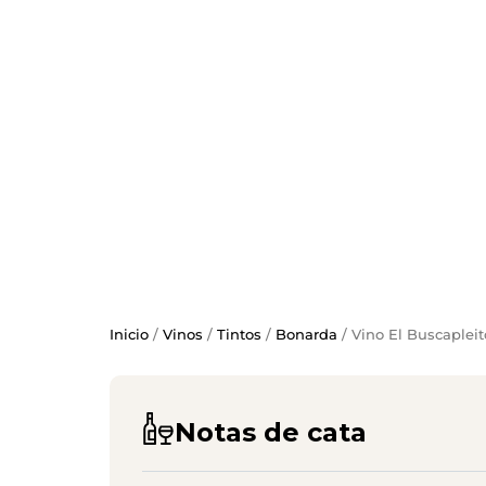
Inicio
/
Vinos
/
Tintos
/
Bonarda
/ Vino El Buscaplei
Notas de cata