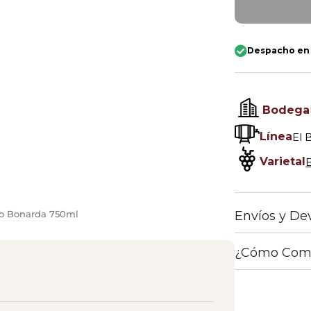
Despacho en
Bodega
Línea
El 
Varietal
to Bonarda 750ml
Envíos y De
¿Cómo Com