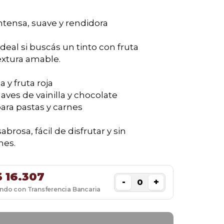
ntensa, suave y rendidora
ideal si buscás un tinto con fruta
extura amable.
 y fruta roja
aves de vainilla y chocolate
para pastas y carnes
brosa, fácil de disfrutar y sin
nes.
$
16.307
-
+
ando con Transferencia Bancaria