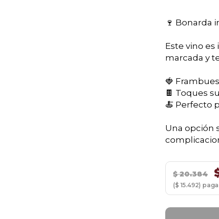
🍷 Bonarda i
Este vino es 
marcada y t
🍓 Frambuesa
🍫 Toques su
🍝 Perfecto 
Una opción sa
complicacio
$
20.384
($ 15.492) pag