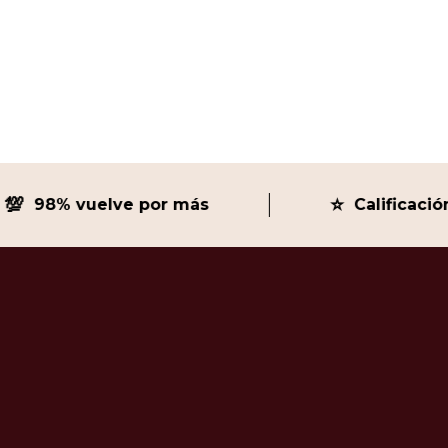
⭐
98% vuelve por más
Calificación 5 e