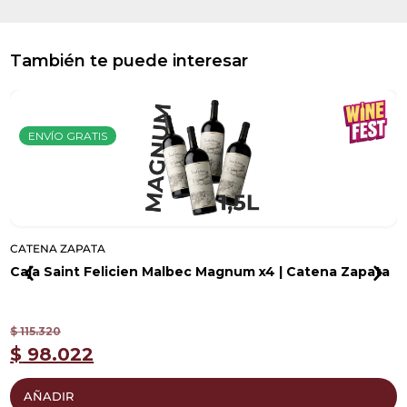
También te puede interesar
ENVÍO GRATIS
CATENA ZAPATA
Caja Saint Felicien Malbec Magnum x4 | Catena Zapata
$
115.320
$
98.022
AÑADIR