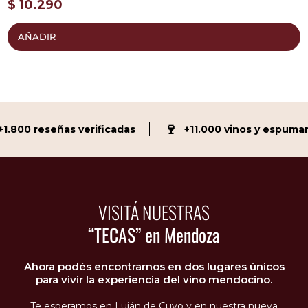
$
10.290
AÑADIR
🍷
.800 reseñas verificadas
+11.000 vinos y espumant
VISITÁ NUESTRAS
“TECAS” en Mendoza
Ahora podés encontrarnos en dos lugares únicos
para vivir la experiencia del vino mendocino.
Te esperamos en Luján de Cuyo y en nuestra nueva