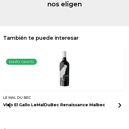
nos eligen
También te puede interesar
ENVÍO GRATIS
LE MAL DU BEC
L
Vino El Gallo LeMalDuBec Renaissance Malbec
V