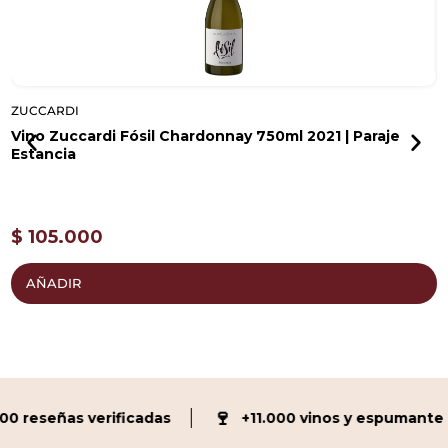
ZUCCARDI
Z
Vino Zuccardi Fósil Chardonnay 750ml 2021 | Paraje
V
Estancia
P
$
105.000
AÑADIR
🍷
 reseñas verificadas
+11.000 vinos y espumante