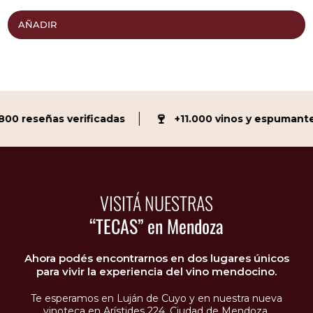
AÑADIR
🍷
0 reseñas verificadas
+11.000 vinos y espumante
VISITÁ NUESTRAS
“TECAS” en Mendoza
Ahora podés encontrarnos en dos lugares únicos
para vivir la experiencia del vino mendocino.
Te esperamos en Luján de Cuyo y en nuestra nueva
vinoteca en Arístides 224, Ciudad de Mendoza.