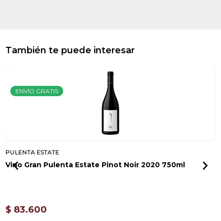
También te puede interesar
ENVÍO GRATIS
PULENTA ESTATE
P
Vino Gran Pulenta Estate Pinot Noir 2020 750ml
V
$
83.600