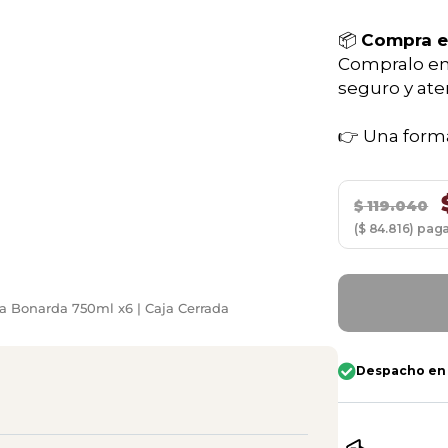
📦
Compra 
Compralo en
seguro y ate
👉 Una forma
$
119.040
($ 84.816) pag
a Bonarda 750ml x6 | Caja Cerrada
Despacho en