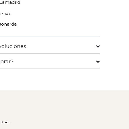
Lamadrid
erva
Bonarda
voluciones
prar?
asa.