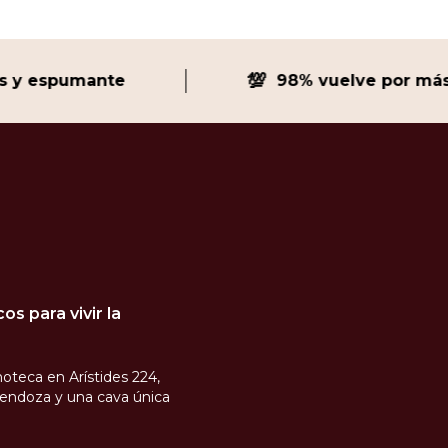
💯
espumante
98% vuelve por más
s para vivir la
oteca en Arístides 224,
endoza y una cava única