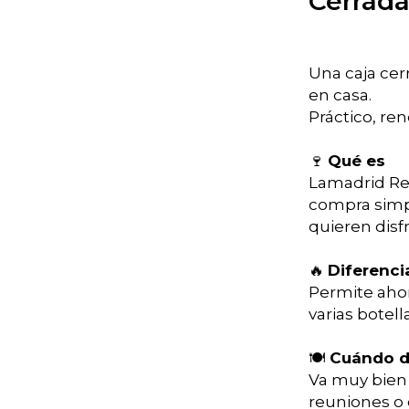
Cerrad
Una caja cer
en casa.
Práctico, re
🍷
Qué es
Lamadrid Re
compra simp
quieren disfr
🔥
Diferenci
Permite ahor
varias botel
🍽
Cuándo di
Va muy bien 
reuniones o