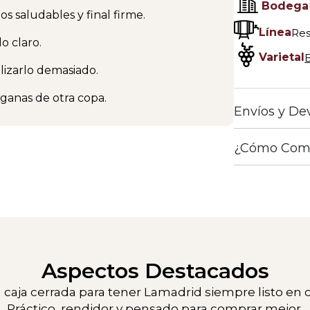
Bodega
os saludables y final firme.
Línea
Res
o claro.
Varietal
alizarlo demasiado.
 ganas de otra copa.
Envíos y De
¿Cómo Com
Aspectos Destacados
 caja cerrada para tener Lamadrid siempre listo en c
Práctico, rendidor y pensado para comprar mejor.