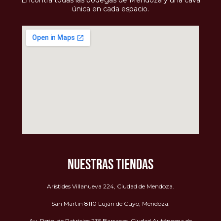
Encontrá todas las bodegas de Mendoza y una cava
única en cada espacio.
NUESTRAS TIENDAS
Arístides Villanueva 224, Ciudad de Mendoza.
San Martin 8110 Luján de Cuyo, Mendoza.
Av. Rgto. de Patricios 235 Barracas, Ciudad Autónoma de