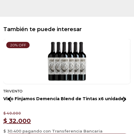
También te puede interesar
20% OFF
TRIVENTO
T
Vino Finjamos Demencia Blend de Tintas x6 unidades
V
$
40.000
$
$
32.000
$ 30.400 pagando con Transferencia Bancaria
$