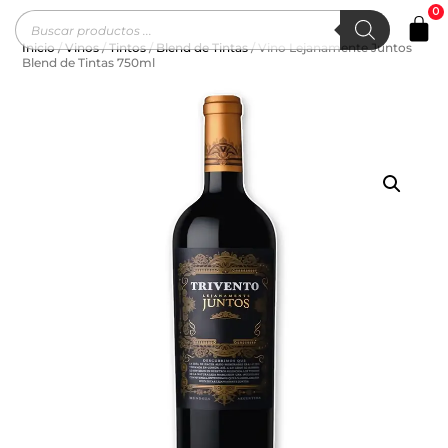
0
Inicio
/
Vinos
/
Tintos
/
Blend de Tintas
/ Vino Lejanamente Juntos
Blend de Tintas 750ml