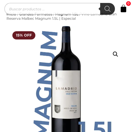
0
Inicio
/
Grandes Formatos
/
Magnum 1.5L
/ Vino Lamadrid Gran
Reserva Malbec Magnum 1.5L | Especial
15% OFF