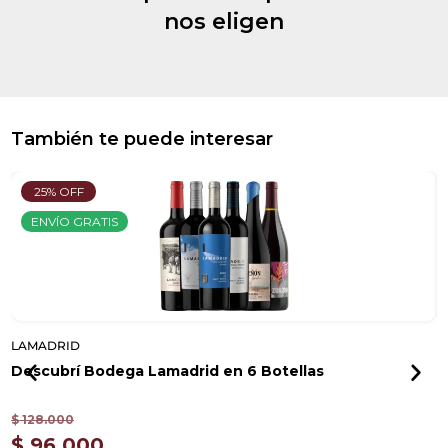
nos eligen
También te puede interesar
25% OFF
ENVÍO GRATIS
LAMADRID
L
Descubrí Bodega Lamadrid en 6 Botellas
V
$
128.000
$
$
96.000