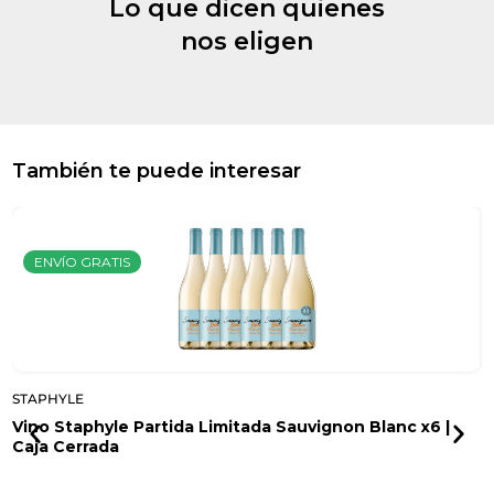
Lo que dicen quienes
nos eligen
También te puede interesar
ENVÍO GRATIS
STAPHYLE
S
Vino Staphyle Partida Limitada Sauvignon Blanc x6 |
M
Caja Cerrada