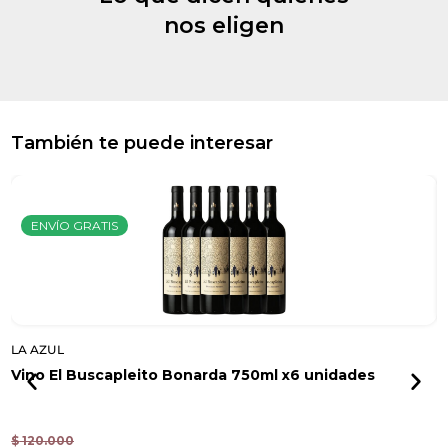
nos eligen
También te puede interesar
ENVÍO GRATIS
LA AZUL
L
Vino El Buscapleito Bonarda 750ml x6 unidades
E
7
$
120.000