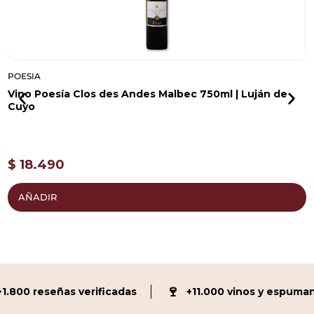
POESIA
P
Vino Poesía Clos des Andes Malbec 750ml | Luján de
V
Cuyo
$
18.490
AÑADIR
🍷
800 reseñas verificadas
+11.000 vinos y espumante