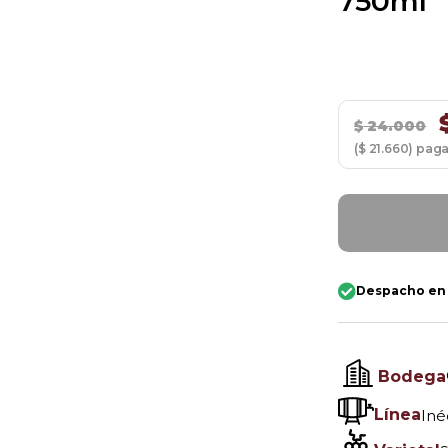
750ml
$
24.000
($ 21.660) pag
Despacho en
Bodega
Línea
Iné