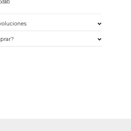
Syrah
voluciones
prar?