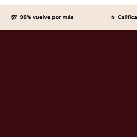
💯
⭐
98% vuelve por más
Calificació