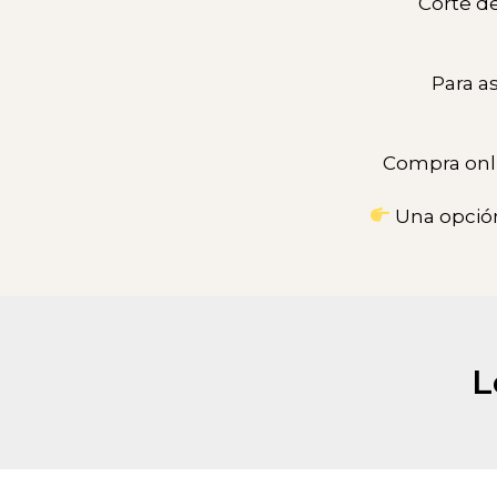
Corte de
Para a
Compra onli
Una opción
L