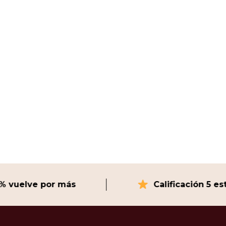
$
61.800
$ 58.710 pagan
lve por más
Calificación 5 estrell