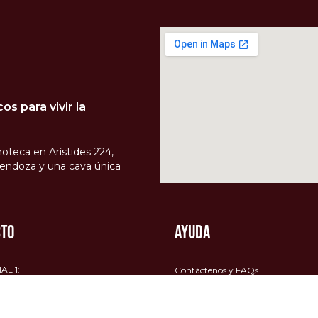
s para vivir la
oteca en Arístides 224,
endoza y una cava única
CTO
AYUDA
is
$0
/ $85.000
6 Cuotas sin interés
L 1:
Contáctenos y FAQs
1253 1754
Política de Envíos
AL 2:
Política de devoluciones
1543 6876