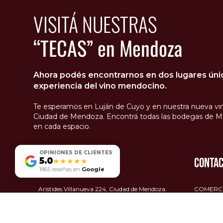
VISITÁ NUESTRAS
“TECAS” en Mendoza
Ahora podés encontrarnos en dos lugares único
experiencia del vino mendocino.
Te esperamos en Luján de Cuyo y en nuestra nueva vin
Ciudad de Mendoza. Encontrá todas las bodegas de M
en cada espacio.
OPINIONES DE CLIENTES
NUESTRAS TIENDAS
CONTA
5.0
★★★★★
1865 reseñas en
Google
Envío Grat
Arístides Villanueva 224, Ciudad de Mendoza.
COMERCIA
+54 9 26
San Martin 8110 Luján de Cuyo, Mendoza.
COMERCI
Av. Rgto. de Patricios 235 Barracas, Ciudad
+54 9
26