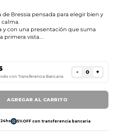
 de Bressia pensada para elegir bien y
n calma.
nta y con una presentación que suma
a primera vista.
 Profundo Blend 750ml 2016.
5
-
+
l
ando con Transferencia Bancaria
tas con cuerpo, fruta madura y estilo
docino.
AGREGAR AL CARRITO
sfrutarlo
 pastas con salsas intensas y comidas
or.
 24hs
5%OFF con transferencia bancaria
n CVM