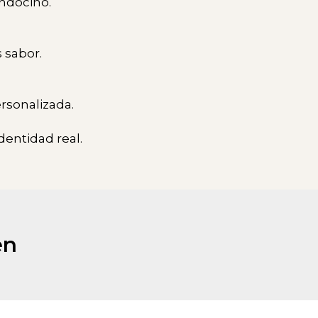
endocino.
 sabor.
rsonalizada.
entidad real.
en