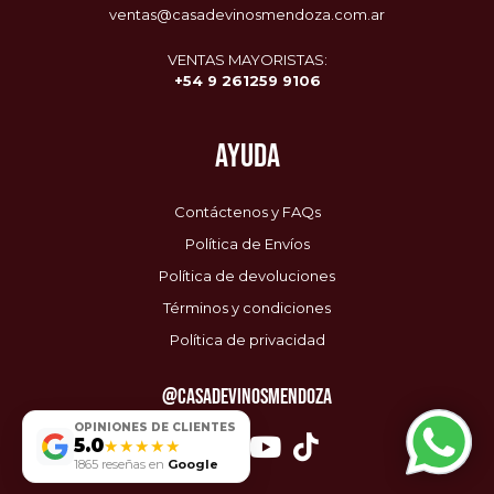
ventas@casadevinosmendoza.com.ar
VENTAS MAYORISTAS:
+54 9 261259 9106
AYUDA
Contáctenos y FAQs
Política de Envíos
Política de devoluciones
Términos y condiciones
Política de privacidad
@CASADEVINOSMENDOZA
Envío Gratis
🚚
OPINIONES DE CLIENTES
$0 / $85.000
5.0
★★★★★
1865 reseñas en
Google
6 Cuotas sin interés
💳