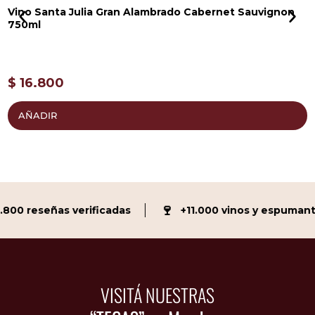
Vino Santa Julia Gran Alambrado Cabernet Sauvignon
V
750ml
6
$
16.800
AÑADIR
🍷
00 reseñas verificadas
+11.000 vinos y espumante
VISITÁ NUESTRAS