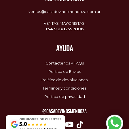
ventas@casadevinosmendoza.com.ar
VENTAS MAYORISTAS:
+54 9 261259 9106
AYUDA
Contáctenos y FAQs
Política de Envíos
Política de devoluciones
Términos y condiciones
Política de privacidad
@CASADEVINOSMENDOZA
Envío Gratis
🚚
OPINIONES DE CLIENTES
$0 / $85.000
5.0
★★★★★