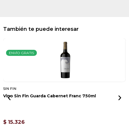
También te puede interesar
ENVÍO GRATIS
SIN FIN
S
Vino Sin Fin Guarda Cabernet Franc 750ml
E
R
$
15.326