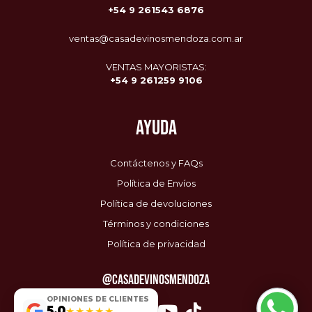
+54 9
261543 6876
ventas@casadevinosmendoza.com.ar
VENTAS MAYORISTAS:
+54 9 261259 9106
AYUDA
Contáctenos y FAQs
Política de Envíos
Política de devoluciones
Términos y condiciones
Política de privacidad
@CASADEVINOSMENDOZA
Envío Gratis
🚚
OPINIONES DE CLIENTES
$0 / $85.000
5.0
★★★★★