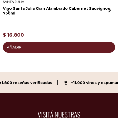
SANTA JULIA
S
Vino Santa Julia Gran Alambrado Cabernet Sauvignon
V
750ml
6
$
16.800
AÑADIR
🍷
.800 reseñas verificadas
+11.000 vinos y espumant
VISITÁ NUESTRAS