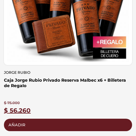
JORGE RUBIO
L
Caja Jorge Rubio Privado Reserva Malbec x6 + Billetera
E
de Regalo
$
$
75.000
$
56.260
AÑADIR