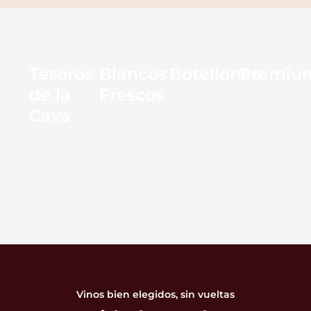
Tesoros
Blancos
Botellones
Premiu
de la
Frescos
Cava
Vinos bien elegidos, sin vueltas