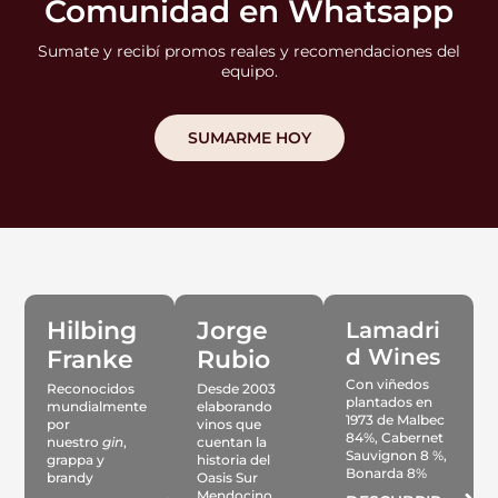
Comunidad en Whatsapp
Sumate y recibí promos reales y recomendaciones del
equipo.
SUMARME HOY
Hilbing
Jorge
Lamadri
d Wines
Franke
Rubio
Con viñedos
Reconocidos
Desde 2003
plantados en
mundialmente
elaborando
1973 de Malbec
por
vinos que
84%, Cabernet
nuestro
gin
,
cuentan la
Sauvignon 8 %,
grappa y
historia del
Bonarda 8%
brandy
Oasis Sur
Mendocino