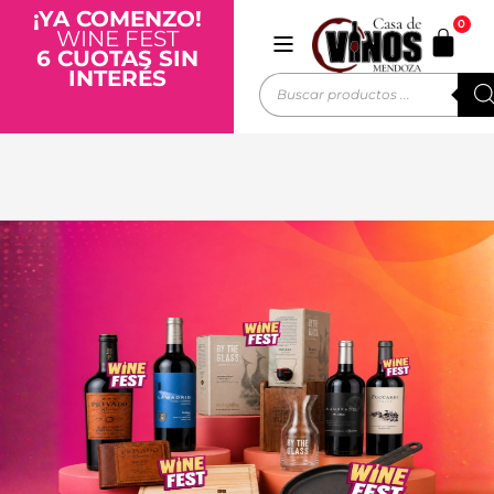
¡YA COMENZO!
0
WINE FEST
6 CUOTAS SIN
INTERÉS