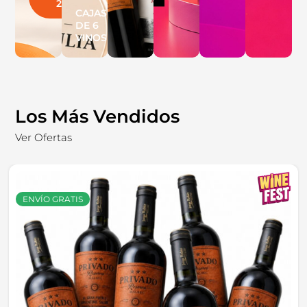
25%OFF
CAJAS
DE 6
VINOS
Los Más Vendidos
Ver Ofertas
ENVÍO GRATIS