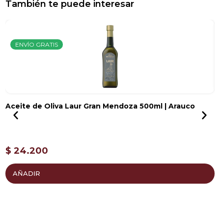
También te puede interesar
ENVÍO GRATIS
Aceite de Oliva Laur Gran Mendoza 500ml | Arauco
A
$
$
24.200
AÑADIR