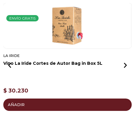
ENVÍO GRATIS
LA IRIDE
B
Vino La Iride Cortes de Autor Bag in Box 5L
V
g
$
30.230
AÑADIR