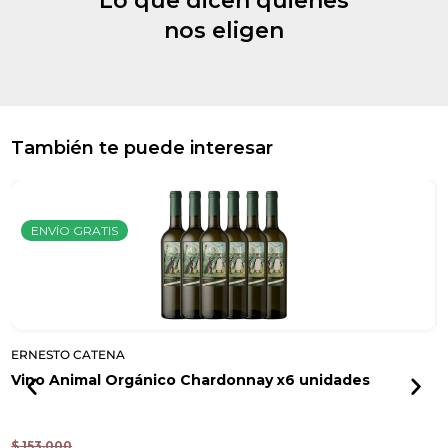
Lo que dicen quienes
nos eligen
También te puede interesar
ENVÍO GRATIS
ERNESTO CATENA
E
Vino Animal Orgánico Chardonnay x6 unidades
V
C
$
153.000