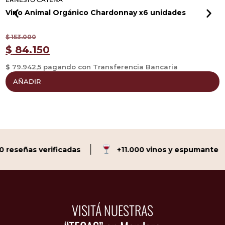
Vino Animal Orgánico Chardonnay x6 unidades
V
$
153.000
$
$
84.150
$ 79.942,5 pagando con Transferencia Bancaria
$
AÑADIR
reseñas verificadas
+11.000 vinos y espumante
VISITÁ NUESTRAS