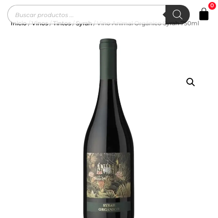
0
Inicio
/
Vinos
/
Tintos
/
Syrah
/ Vino Animal Orgánico Syrah 750ml