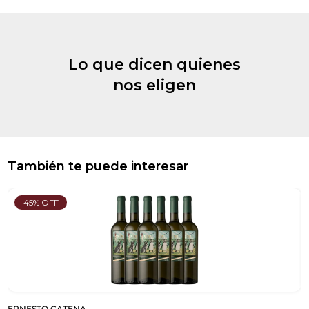
Lo que dicen quienes
nos eligen
También te puede interesar
45% OFF
ERNESTO CATENA
E