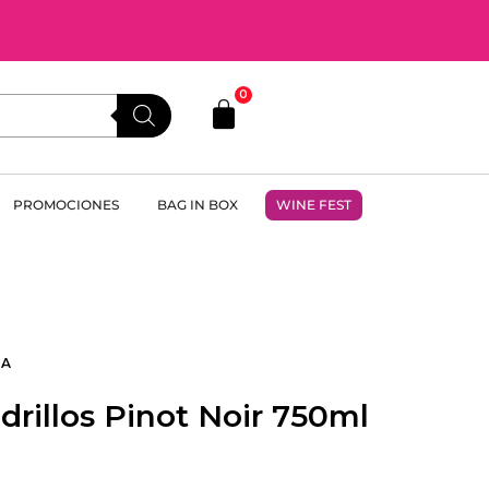
0
PROMOCIONES
BAG IN BOX
WINE FEST
NA
drillos Pinot Noir 750ml