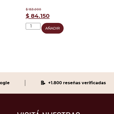
$
153.000
$
84.150
AÑADIR
📝
e
+1.800 reseñas verificadas