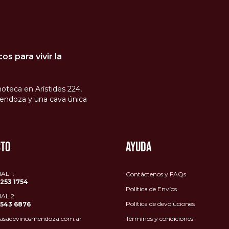
s para vivir la
oteca en Arístides 224,
endoza y una cava única
CTO
AYUDA
L 1:
Contáctenos y FAQs
1253 1754
Política de Envíos
AL 2:
Política de devoluciones
1543 6876
asadevinosmendoza.com.ar
Términos y condiciones