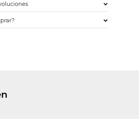
voluciones
prar?
en