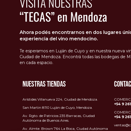
VISITÁ NUESTRAS
“TECAS” en Mendoza
Ahora podés encontrarnos en dos lugares único
experiencia del vino mendocino.
Te esperamos en Luján de Cuyo y en nuestra nueva vin
Ciudad de Mendoza. Encontrá todas las bodegas de M
en cada espacio.
NUESTRAS TIENDAS
CONTA
Arístides Villanueva 224, Ciudad de Mendoza.
COMERCIA
+54 9 26
San Martin 8110 Luján de Cuyo, Mendoza.
COMERCI
Av. Rgto. de Patricios 235 Barracas, Ciudad
+54 9
26
Autónoma de Buenos Aires.
ventas@c
Av. Almte. Brown 764 La Boca, Ciudad Autónoma