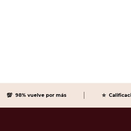
$
55.000
$
49.500
AÑ

⭐
98% vuelve por más
Calificación