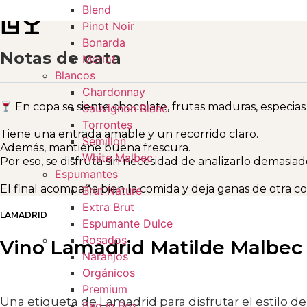
Blend
Pinot Noir
Bonarda
Notas de cata
Merlot
Blancos
Chardonnay
En copa se siente chocolate, frutas maduras, especias
Sauvignon Blanc
Torrontes
Tiene una entrada amable y un recorrido claro.
Semillon
Además, mantiene buena frescura.
White Malbec
Por eso, se disfruta sin necesidad de analizarlo demasiad
Espumantes
El final acompaña bien la comida y deja ganas de otra co
Brut Nature
Extra Brut
LAMADRID
Espumante Dulce
Rosados
Vino Lamadrid Matilde Malbec 
Naranjos
Orgánicos
Premium
Una etiqueta de Lamadrid para disfrutar el estilo d
Bag in Box