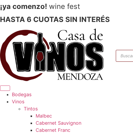
¡ya comenzo!
wine fest
HASTA 6 CUOTAS SIN INTERÉS
Búsque
de
produc
Ir
al
contenido
Bodegas
20% OFF
Vinos
ENVÍO GRATIS
Tintos
6 CUOTAS SIN INTERÉS
Malbec
Inicio
/
Bodegas
/
Lamadrid
/ Vino Lamadrid Matilde Malbec 750ml 
Cabernet Sauvignon
Cabernet Franc