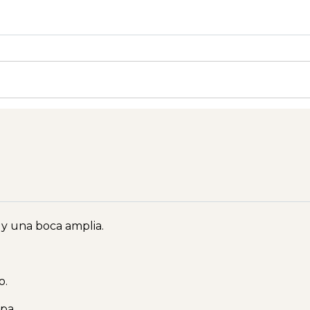
 y una boca amplia.
o.
pa.