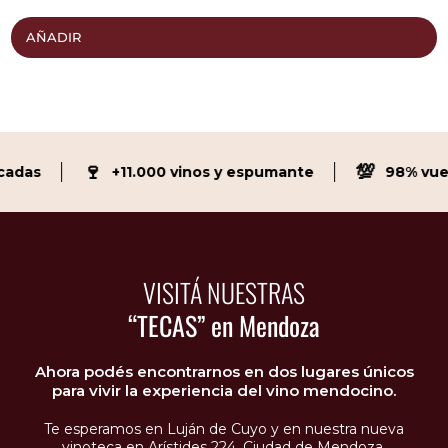
AÑADIR
🍷
💯
adas
+11.000 vinos y espumante
98% vuelv
VISITÁ NUESTRAS
“TECAS” en Mendoza
Ahora podés encontrarnos en dos lugares únicos
para vivir la experiencia del vino mendocino.
Te esperamos en Luján de Cuyo y en nuestra nueva
vinoteca en Arístides 224, Ciudad de Mendoza.