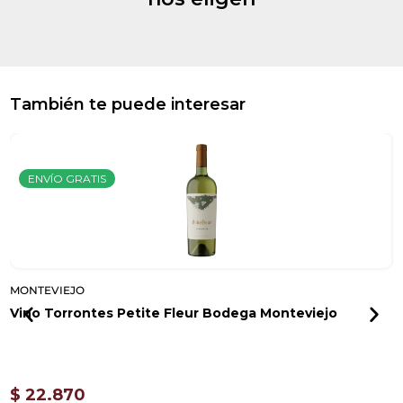
También te puede interesar
ENVÍO GRATIS
MONTEVIEJO
M
Vino Torrontes Petite Fleur Bodega Monteviejo
V
$
22.870