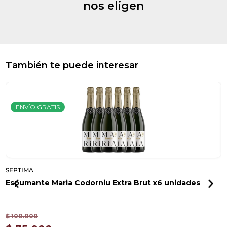
nos eligen
También te puede interesar
ENVÍO GRATIS
SEPTIMA
S
Espumante Maria Codorniu Extra Brut x6 unidades
V
$
100.000