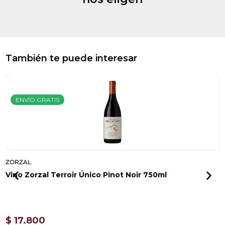
También te puede interesar
ENVÍO GRATIS
ZORZAL
Z
Vino Zorzal Terroir Único Pinot Noir 750ml
V
$
17.800