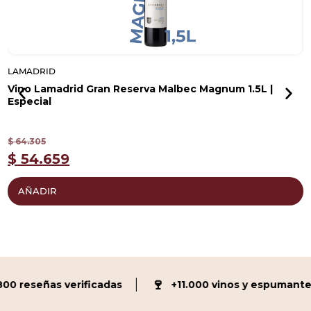
LAMADRID
L
Vino Lamadrid Gran Reserva Malbec Magnum 1.5L |
V
Especial
$
$
64.305
$
54.659
AÑADIR
🍷
 reseñas verificadas
+11.000 vinos y espumante